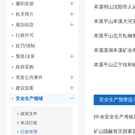
履职依据
本溪明山沈阳市人从
机关简介
本溪平山本溪大河实
规划信息
行政许可
本溪平山北方轧钢有
处罚/强制
本溪溪湖本溪矿业有
预算/决算
实情...
本溪平山辽宁佳和机
政府采购
突发公共事件
建议提案
安全生产领域
安全生产预警提
政策文件
[中央安全生产考
依法行政
足，企业...
矿山隐蔽致灾因素
行政管理