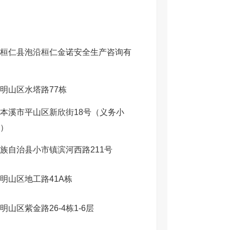
桓仁县泡沿桓仁金诺安全生产咨询有
明山区水塔路77栋
本溪市平山区新欣街
18
号（义务小
）
族自治县小市镇滨河西路
211
号
明山区地工路41A栋
明山区紫金路26-4栋1-6层