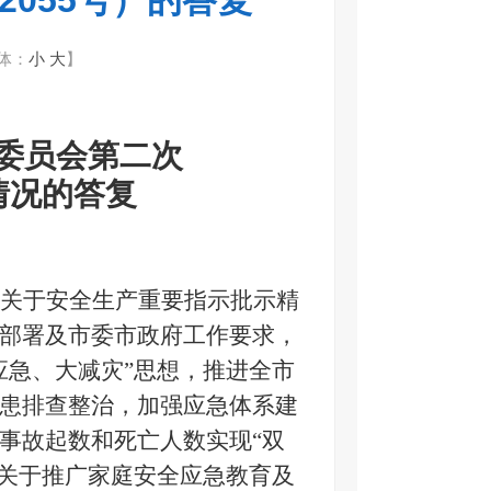
055号）的答复
体：
小
大
】
委员会第
二
次
情况的答复
关于
安全生产重要指示批示精
部署及市委市政府工作要求，
应急、大减灾”思想，推进全市
患排查整治，加强应急体系建
事故起数和死亡人数实现“双
关于
推广家庭安全应急教育及