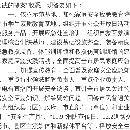
实践
的提案”收悉，
现
答复如下：
一、依托示范基地，加强家庭安全应急教育培
溪市学生素质教育基地，组织开展公众开放日活动
急服务产品，开展应急处置培训，组织自救互救演
管理综合训练基地，建设基础设施齐全、装备精良
应急救援装备、体能训练馆和救援仿真训练馆的建
和家庭应急实践活动，全面提高全市居民家庭应急
二、加强宣传教育，全面普及家庭安全应急知
人、重点行业领域监管负责人、重点企业负责人、
溪电台直播间开展安全访谈，宣讲全市居民关注的
庭安全应急知识、解答疑难问题，回答市民普遍关
认真组织县（区）政府、市直部门（单位）和企业
日、“安全生产月”、“11.9”消防宣传日、12.2
托市、县区主流媒体和新媒体平台等，播放安全生