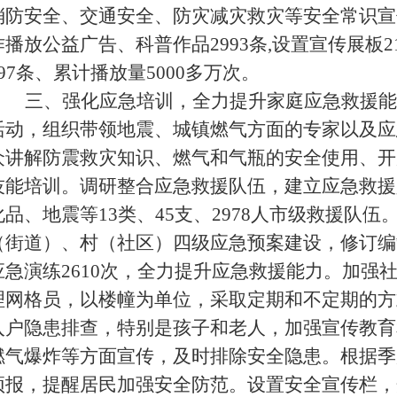
消防安全、交通安全、防灾减灾救灾等安全常识宣
作播放公益广告、科普作品2993条,设置宣传展板
197条、累计播放量5
000多万
次。
三、强化应急培训，全力提升家庭应急救援能
活动，组织
带领地震、城镇燃气方面的专家以及应
众讲解防震救灾知识、燃气和气瓶的安全使用、开
技能培训。调研整合应急救援队伍，建立应急救援
化品、地震等13类、45支、2978人市级救援队
（街道）、村（社区）四级应急预案建设，修订编制
应急演练2610次，全力提升应急救援能力。加强
理网格员，以楼幢为单位，采取定期和不定期的方
入户隐患排查，特别是孩子和老人，加强宣传教育
燃气爆炸等方面宣传，及时排除安全隐患。根据季
预报，提醒居民加强安全防范。设置安全宣传栏，