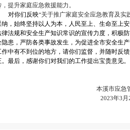
传，提升家庭应急救援能力。
对你
们
反映
“关于
推广家庭安全应急教育及实
采纳，
始终坚持以人为本，人民至上、生命至上安
法律法规
和安全生产知识常识
的宣传力度，
积极防
全隐患，严防各类事故发生
，为促进全市安全生产
工作中有不到位的地方，请你
们
监督，并随时反馈
正。最后，感谢你
们
对我们的工作提出宝贵意见。
本溪市
应急
20
23
年
3
月