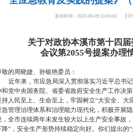
全应急教育及实践的提案》（2
发布时间：2023-06-09 11:04:02
【字
关于对政协本溪市第十
四
届
会议第
2055
号提案办理
尊敬的
周晓婕、孙银艳
委员：
近年来，市应急局深入贯彻落实习近平总书记
神和党中央国务院、省委省政府安全生产工作决策
坚持
人民至上、生命至上
，牢固树立“大安全、大
应急管理治理体系和治理能力现代化
，积极
开展隐
设
，全市
连续两年
未发生较大以上生产安全事故
，
下降”
，
安全生产形
势
持续
稳定向好
。
你
们
提出的“